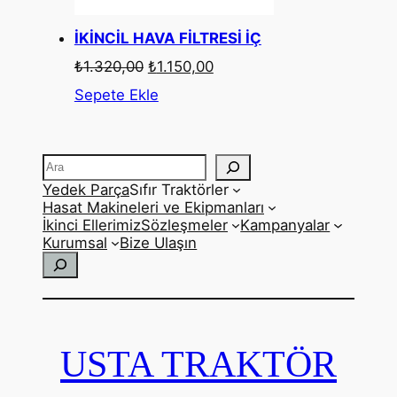
İKİNCİL HAVA FİLTRESİ İÇ
Orijinal
Şu
₺
1.320,00
₺
1.150,00
fiyat:
andaki
Sepete Ekle
₺1.320,00.
fiyat:
₺1.150,00.
Ara
Yedek Parça
Sıfır Traktörler
Hasat Makineleri ve Ekipmanları
İkinci Ellerimiz
Sözleşmeler
Kampanyalar
Kurumsal
Bize Ulaşın
Ara
USTA TRAKTÖR