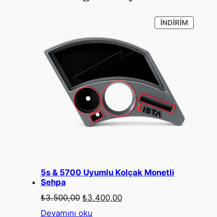
İNDIRIM
İNDIRIM
ÜRÜN
5s & 5700 Uyumlu Kolçak Monetli
Sehpa
Orijinal
Şu
₺
3.500,00
₺
3.400,00
fiyat:
andaki
Devamını oku
₺3.500,00.
fiyat: