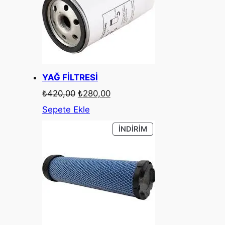
YAĞ FİLTRESİ
Orijinal
Şu
₺
420,00
₺
280,00
fiyat:
andaki
Sepete Ekle
₺420,00.
fiyat:
₺280,00.
İNDIRIMDEKI
İNDIRIM
ÜRÜN