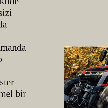
kilde
sizi
da
amanda
p
ster
mel bir