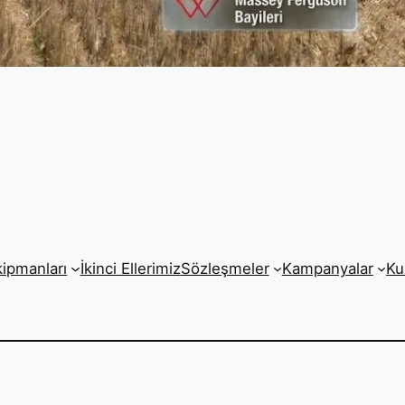
kipmanları
İkinci Ellerimiz
Sözleşmeler
Kampanyalar
Ku