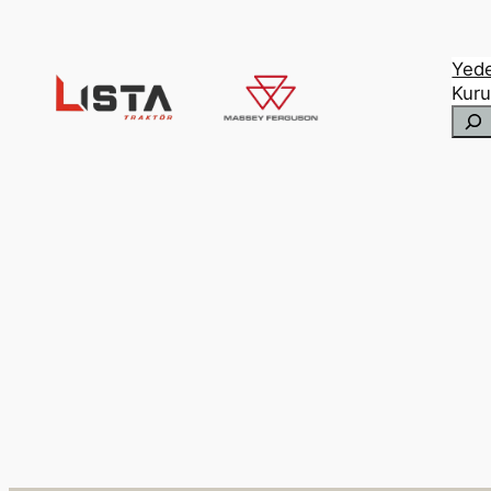
İçeriğe
geç
Yed
Kur
Ara