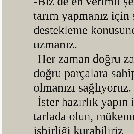
-Biz de en verimli șe
tarım yapmanız için 
destekleme konusun
uzmanız.
-Her zaman doğru z
doğru parçalara sahi
olmanızı sağlıyoruz.
-İster hazırlık yapın i
tarlada olun, mükem
ișbirliği kurabiliriz