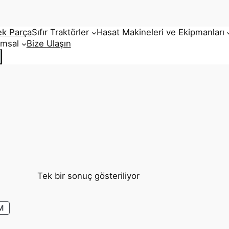
ek Parça
Sıfır Traktörler
Hasat Makineleri ve Ekipmanları
umsal
Bize Ulaşın
Tek bir sonuç gösteriliyor
İNDIRIMDEKI
M
ÜRÜN