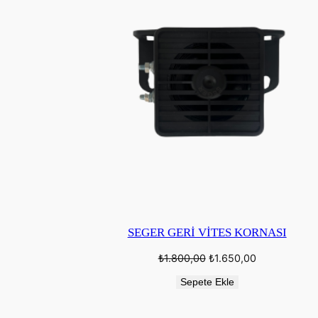
SEGER GERİ VİTES KORNASI
Orijinal
Şu
₺
1.800,00
₺
1.650,00
fiyat:
andaki
₺1.800,00.
fiyat:
Sepete Ekle
₺1.650,00.