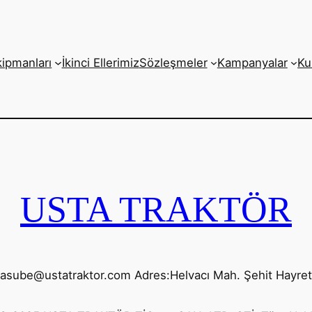
kipmanları
İkinci Ellerimiz
Sözleşmeler
Kampanyalar
Ku
USTA TRAKTÖR
yasube@ustatraktor.com Adres:Helvacı Mah. Şehit Hayre