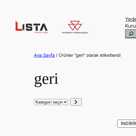
İçeriğe
geç
Yed
Kur
Ara
Ana Sayfa
/ Ürünler “geri” olarak etiketlendi
geri
Kategori
seçin
İNDIRI