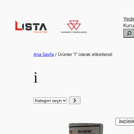
İçeriğe
geç
Yed
Kur
Ara
Ana Sayfa
/ Ürünler “i” olarak etiketlendi
i
Kategori
seçin
İNDIRI