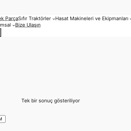
ek Parça
Sıfır Traktörler
Hasat Makineleri ve Ekipmanları
umsal
Bize Ulaşın
Tek bir sonuç gösteriliyor
İNDIRIMDEKI
M
ÜRÜN