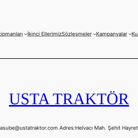
kipmanları
İkinci Ellerimiz
Sözleşmeler
Kampanyalar
Ku
USTA TRAKTÖR
yasube@ustatraktor.com Adres:Helvacı Mah. Şehit Hayre