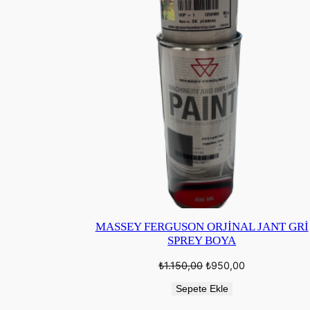
MASSEY FERGUSON ORJİNAL JANT GRİ
SPREY BOYA
Orijinal
Şu
₺
1.150,00
₺
950,00
fiyat:
andaki
₺1.150,00.
fiyat:
Sepete Ekle
₺950,00.