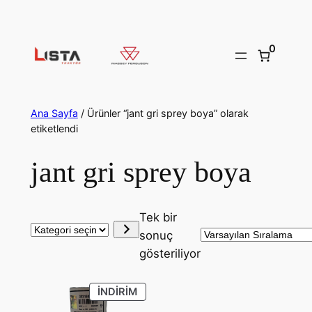
İçeriğe
geç
0
Ana Sayfa
/ Ürünler “jant gri sprey boya” olarak
etiketlendi
jant gri sprey boya
Tek bir
Kategori
sonuç
seçin
gösteriliyor
İNDIRIMDEKI
İNDIRIM
ÜRÜN