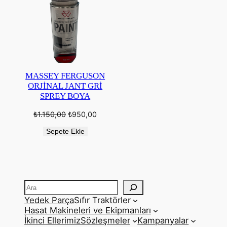
MASSEY FERGUSON
ORJİNAL JANT GRİ
SPREY BOYA
Orijinal
Şu
₺
1.150,00
₺
950,00
fiyat:
andaki
₺1.150,00.
fiyat:
Sepete Ekle
₺950,00.
Ara
Yedek Parça
Sıfır Traktörler
Hasat Makineleri ve Ekipmanları
İkinci Ellerimiz
Sözleşmeler
Kampanyalar