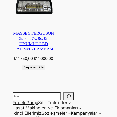
MASSEY FERGUSON
5s, 6s, 7s, 8s, 9s
UYUMLU LED
ÇALIŞMA LAMBASI
Orijinal
Şu
₺
11.750,00
₺
11.000,00
fiyat:
andaki
₺11.750,00.
fiyat:
Sepete Ekle
₺11.000,00.
Ara
Yedek Parça
Sıfır Traktörler
Hasat Makineleri ve Ekipmanları
İkinci Ellerimiz
Sözleşmeler
Kampanyalar