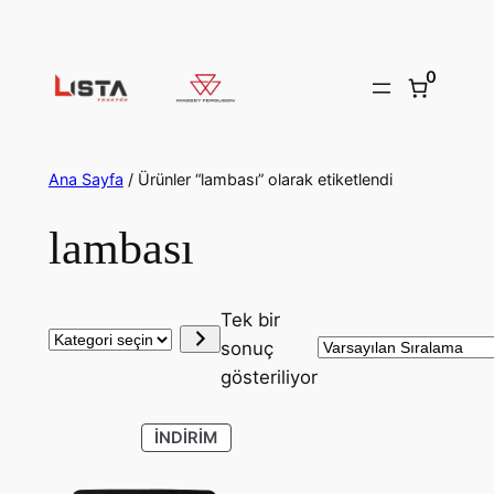
İçeriğe
geç
0
Ana Sayfa
/ Ürünler “lambası” olarak etiketlendi
lambası
Tek bir
Kategori
sonuç
seçin
gösteriliyor
İNDIRIMDEKI
İNDIRIM
ÜRÜN