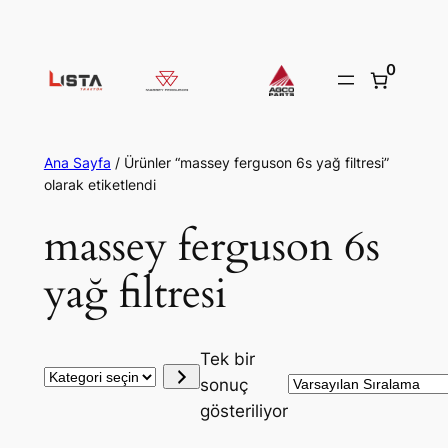
İçeriğe
geç
0
Ana Sayfa
/ Ürünler “massey ferguson 6s yağ filtresi”
olarak etiketlendi
massey ferguson 6s
yağ filtresi
Tek bir
Kategori
sonuç
seçin
gösteriliyor