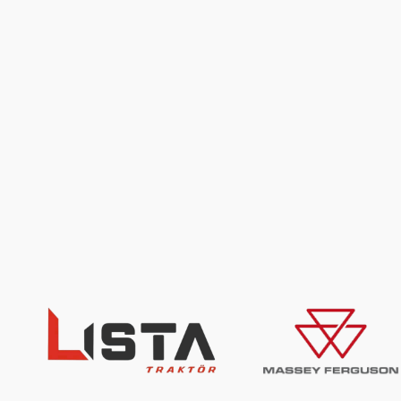
İçeriğe
geç