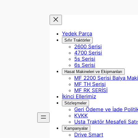
Yedek Parça
Sıfır Traktörler
2600 Serisi
4700 Serisi
5s Serisi
6s Serisi
Hasat Makineleri ve Ekipmanları
MF 2200 Serisi Balya Mak
MF TH Serisi
MF RK SERİSİ
İkinci Ellerimiz
Sözleşmeler
Geri Ödeme ve İade Politi
KVKK
Usta Traktör Mesafeli Sat
Kampanyalar
Drive Smart