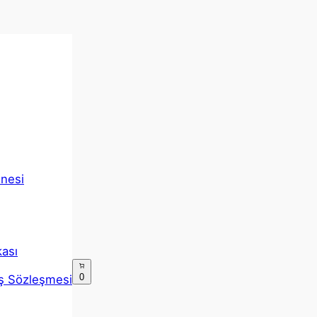
inesi
kası
0
ış Sözleşmesi