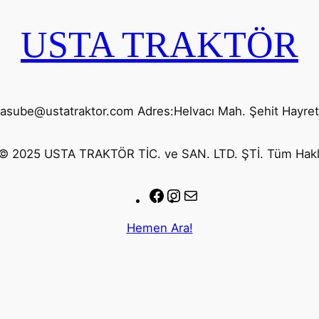
USTA TRAKTÖR
yasube@ustatraktor.com Adres:Helvacı Mah. Şehit Hayre
© 2025 USTA TRAKTÖR TİC. ve SAN. LTD. ŞTİ. Tüm Haklar
Facebook
Instagram
E-
posta
Hemen Ara!