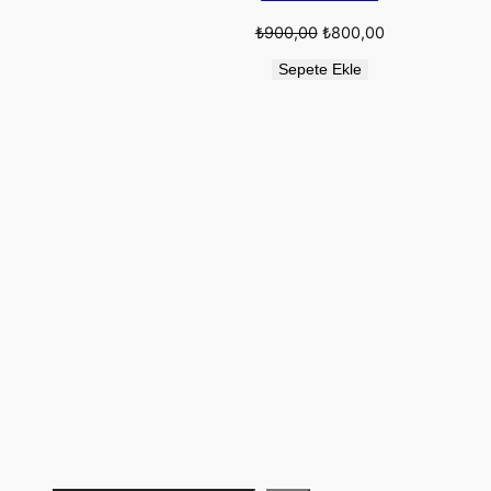
Orijinal
Şu
₺
900,00
₺
800,00
fiyat:
andaki
₺900,00.
fiyat:
Sepete Ekle
₺800,00.