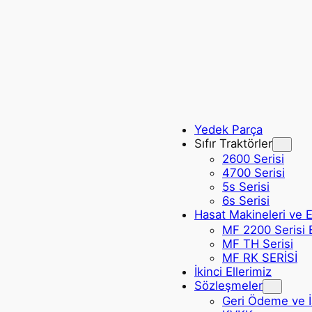
Yedek Parça
Sıfır Traktörler
2600 Serisi
4700 Serisi
5s Serisi
6s Serisi
Hasat Makineleri ve 
MF 2200 Serisi 
MF TH Serisi
MF RK SERİSİ
İkinci Ellerimiz
Sözleşmeler
Geri Ödeme ve İa