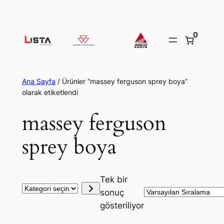
İçeriğe
geç
0
Ana Sayfa
/ Ürünler “massey ferguson sprey boya”
olarak etiketlendi
massey ferguson
sprey boya
Tek bir
Kategori
sonuç
seçin
gösteriliyor