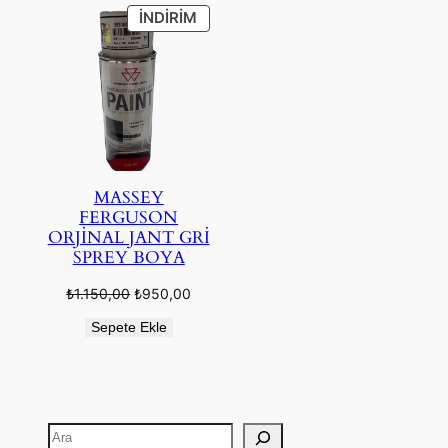
İNDIRIMDEKI
İNDIRIM
ÜRÜN
MASSEY
FERGUSON
ORJİNAL JANT GRİ
SPREY BOYA
Orijinal
Şu
₺
1.150,00
₺
950,00
fiyat:
andaki
₺1.150,00.
fiyat:
Sepete Ekle
₺950,00.
Ara