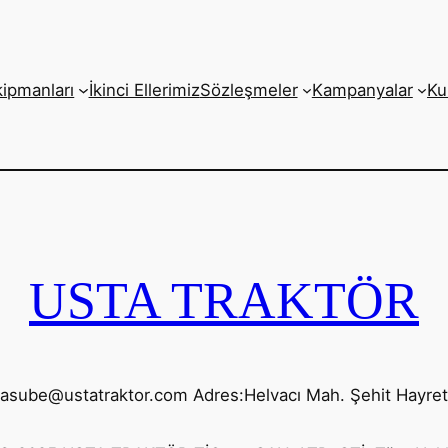
kipmanları
İkinci Ellerimiz
Sözleşmeler
Kampanyalar
Ku
USTA TRAKTÖR
yasube@ustatraktor.com Adres:Helvacı Mah. Şehit Hayre