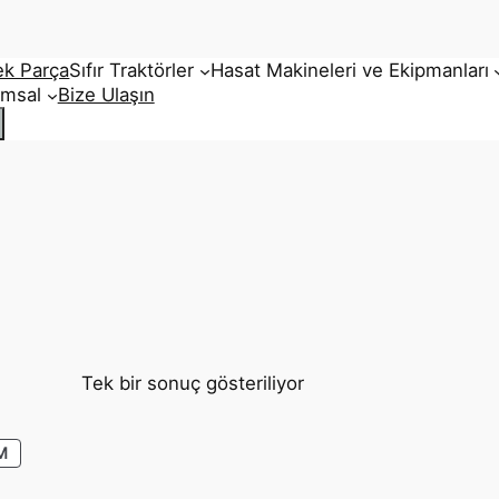
ek Parça
Sıfır Traktörler
Hasat Makineleri ve Ekipmanları
umsal
Bize Ulaşın
Tek bir sonuç gösteriliyor
İNDIRIMDEKI
M
ÜRÜN