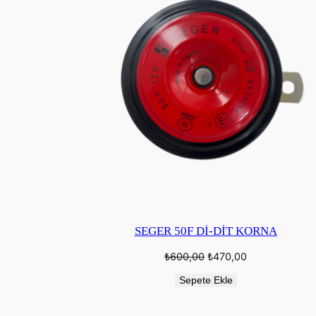
SEGER 50F Dİ-DİT KORNA
Orijinal
Şu
₺
600,00
₺
470,00
fiyat:
andaki
₺600,00.
fiyat:
Sepete Ekle
₺470,00.