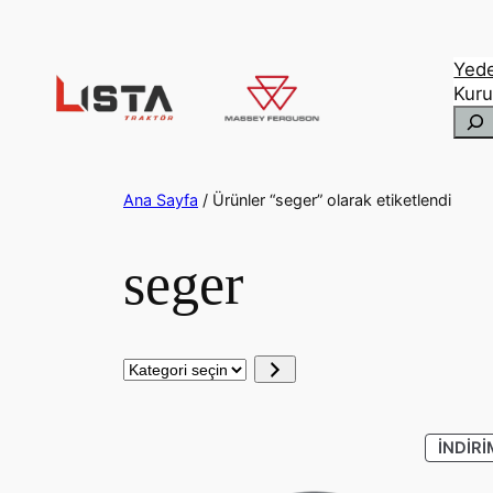
İçeriğe
geç
Yed
Kur
Ara
Ana Sayfa
/ Ürünler “seger” olarak etiketlendi
seger
Kategori
seçin
İNDIRI