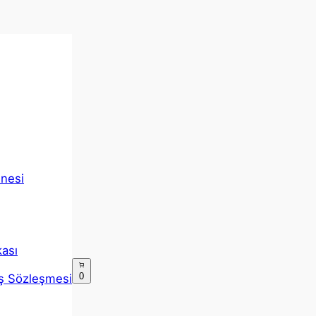
inesi
kası
0
ış Sözleşmesi