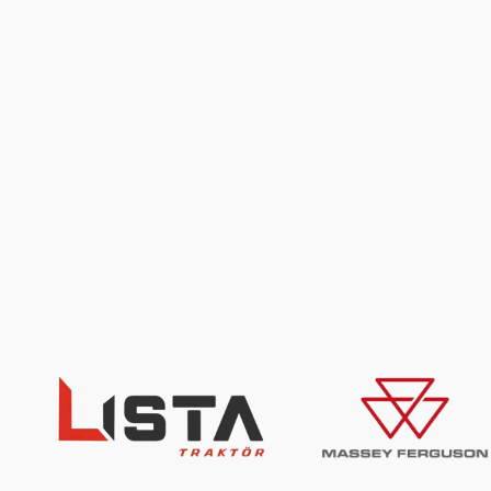
İçeriğe
geç