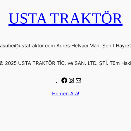
USTA TRAKTÖR
yasube@ustatraktor.com Adres:Helvacı Mah. Şehit Hayre
© 2025 USTA TRAKTÖR TİC. ve SAN. LTD. ŞTİ. Tüm Haklar
Facebook
Instagram
E-
posta
Hemen Ara!