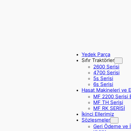
Yedek Parça
Sıfır Traktörler
2600 Serisi
4700 Serisi
5s Serisi
6s Serisi
Hasat Makineleri ve 
MF 2200 Serisi 
MF TH Serisi
MF RK SERİSİ
İkinci Ellerimiz
Sözleşmeler
Geri Ödeme ve İa