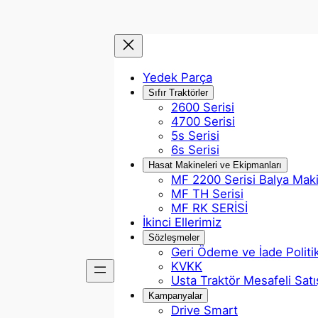
Yedek Parça
Sıfır Traktörler
2600 Serisi
4700 Serisi
5s Serisi
6s Serisi
Hasat Makineleri ve Ekipmanları
MF 2200 Serisi Balya Mak
MF TH Serisi
MF RK SERİSİ
İkinci Ellerimiz
Sözleşmeler
Geri Ödeme ve İade Politi
KVKK
Usta Traktör Mesafeli Sat
Kampanyalar
Drive Smart