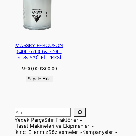
MASSEY FERGUSON
6400-6700-6s-7700-
7s-8s YAĞ FİLTRESİ
Orijinal
Şu
₺
900,00
₺
800,00
fiyat:
andaki
₺900,00.
fiyat:
Sepete Ekle
₺800,00.
Ara
Yedek Parça
Sıfır Traktörler
Hasat Makineleri ve Ekipmanları
İkinci Ellerimiz
Sözleşmeler
Kampanyalar