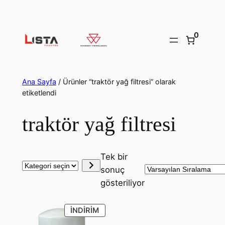
İçeriğe
geç
0
Ana Sayfa
/ Ürünler “traktör yağ filtresi” olarak
etiketlendi
traktör yağ filtresi
Tek bir
Kategori
sonuç
seçin
gösteriliyor
İNDIRIMDEKI
İNDIRIM
ÜRÜN