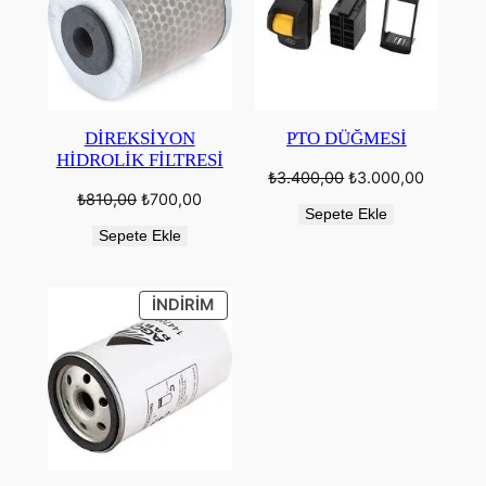
DİREKSİYON
PTO DÜĞMESİ
HİDROLİK FİLTRESİ
Orijinal
Şu
₺
3.400,00
₺
3.000,00
fiyat:
andaki
Orijinal
Şu
₺
810,00
₺
700,00
₺3.400,00.
fiyat:
Sepete Ekle
fiyat:
andaki
₺3.000,
₺810,00.
fiyat:
Sepete Ekle
₺700,00.
İNDIRIMDEKI
İNDIRIM
ÜRÜN