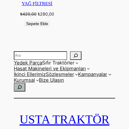
YAĞ FİLTRESİ
Orijinal
Şu
₺
420,00
₺
280,00
fiyat:
andaki
₺420,00.
fiyat:
Sepete Ekle
₺280,00.
Ara
Yedek Parça
Sıfır Traktörler
Hasat Makineleri ve Ekipmanları
İkinci Ellerimiz
Sözleşmeler
Kampanyalar
Kurumsal
Bize Ulaşın
Ara
USTA TRAKTÖR