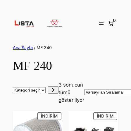
İçeriğe
geç
0
Ana Sayfa
/ MF 240
MF 240
3 sonucun
Kategori
tümü
seçin
gösteriliyor
İNDIRIMDEKI
İNDIRIM
İNDIRIM
İNDIRIM
ÜRÜN
ÜRÜN